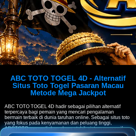
ABC TOTO TOGEL 4D - Alternatif
Situs Toto Togel Pasaran Macau
Metode Mega Jackpot
ABC TOTO TOGEL 4D hadir sebagai pilihan alternatif
terpercaya bagi pemain yang mencari pengalaman
bermain terbaik di dunia taruhan online. Sebagai
situs toto
yang fokus pada kenyamanan dan peluang tinggi,
ABCTOTO menyediakan akses stabil, sistem responsif,
serta layanan yang dirancang agar setiap pemain dapat