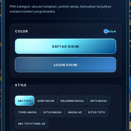
Pilih kategori, ukuran tampilan, jumlah akses, kemudian lanjutkan
melalui tombol yang tersedia.
COLOR
blue
DAFTAR DISINI
LOGIN DISINI
STYLE
ABCTOTO
AGEN GACOR
KELUARAN MACAU
DATA MACAU
TOGEL MACAU
SITUS MACAU
MACAU 4D
SITUS TOTO
ABC TOTO TOGEL 4D