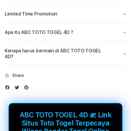
Limited Time Promotion
Apa itu ABC TOTO TOGEL 4D ?
Kenapa harus bermain di ABC TOTO TOGEL
4D?
Share
ABC TOTO TOGEL 4D 🛫 Link
Situs Toto Togel Terpecaya