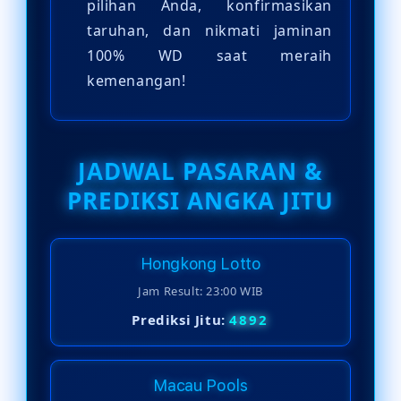
pilihan Anda, konfirmasikan
taruhan, dan nikmati jaminan
100% WD saat meraih
kemenangan!
JADWAL PASARAN &
PREDIKSI ANGKA JITU
Hongkong Lotto
Jam Result: 23:00 WIB
Prediksi Jitu:
4892
Macau Pools