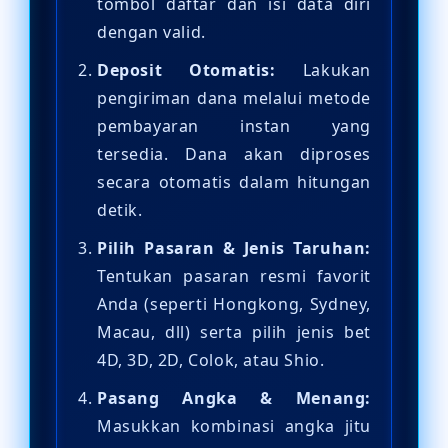
tombol daftar dan isi data diri
dengan valid.
Deposit Otomatis:
Lakukan
pengiriman dana melalui metode
pembayaran instan yang
tersedia. Dana akan diproses
secara otomatis dalam hitungan
detik.
Pilih Pasaran & Jenis Taruhan:
Tentukan pasaran resmi favorit
Anda (seperti Hongkong, Sydney,
Macau, dll) serta pilih jenis bet
4D, 3D, 2D, Colok, atau Shio.
Pasang Angka & Menang:
Masukkan kombinasi angka jitu