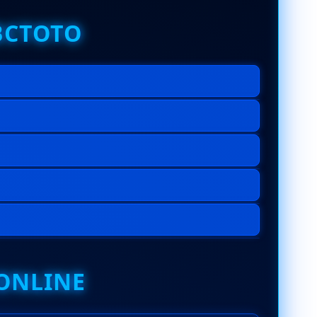
BCTOTO
etap bisa login dengan aman dan lancar ke
ang melindungi data, akun, serta aktivitas
ang cepat, aman, dan transparan untuk
ktif, baik menggunakan perangkat desktop
ia karena menawarkan akses login stabil,
ONLINE