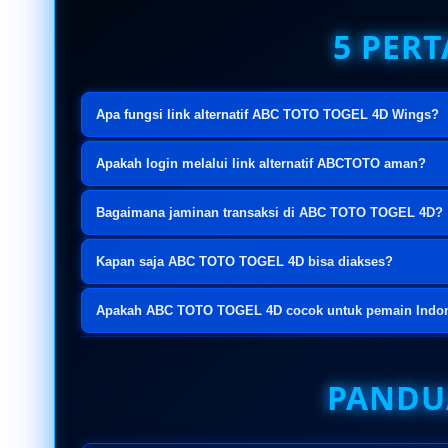
5 PER
Apa fungsi link alternatif ABC TOTO TOGEL 4D Wings?
Link alternatif ABC TOTO TOGEL 4D Wings 
Apakah login melalui link alternatif ABCTOTO aman?
situs Bandar togel online terpercaya saat 
Ya, link alternatif ABCTOTO dirancang den
Bagaimana jaminan transaksi di ABC TOTO TOGEL 4D?
pemain saat login maupun bermain.
ABC TOTO TOGEL 4D memberikan jaminan
Kapan saja ABC TOTO TOGEL 4D bisa diakses?
kenyamanan seluruh pemain.
ABC TOTO TOGEL 4D dapat diakses kapan s
Apakah ABC TOTO TOGEL 4D cocok untuk pemain Indo
maupun mobile.
Ya, ABC TOTO TOGEL 4D sebagai Bandar to
fitur modern, serta layanan terbaik yang 
PANDU