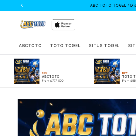
ABC TOTO TOGEL 4D 🛫 
ABCTOTO
TOTO TOGEL
SITUS TOGEL
SI
NEW
NEW
ABCTOTO
TOTO T
From $777 SGD
From $88
Skip to
product
information