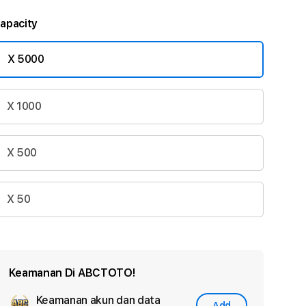
apacity
X 5000
X 1000
X 500
X 50
Keamanan Di ABCTOTO!
Keamanan akun dan data
Add
Add