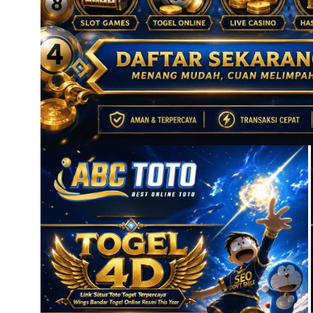
Open
media
1
in
modal