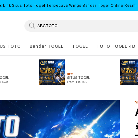
Link Situs Toto Togel Terpecaya Wings Bandar Togel Online Resmi
TUS TOTO
Bandar TOGEL
TOGEL
TOTO TOGEL 4D
NEW
OGEL
SITUS TOGEL
8 SGD
From $15 SGD
N