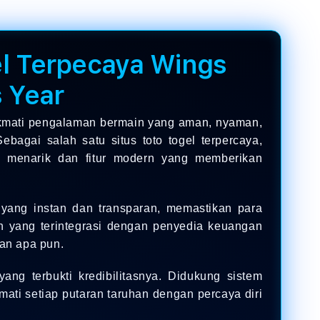
el Terpecaya Wings
 Year
Nikmati pengalaman bermain yang aman, nyaman,
bagai salah satu situs toto togel terpercaya,
n menarik dan fitur modern yang memberikan
ang instan dan transparan, memastikan para
yang terintegrasi dengan penyedia keuangan
an apa pun.
ang terbukti kredibilitasnya. Didukung sistem
ati setiap putaran taruhan dengan percaya diri