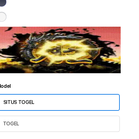
odel
SITUS TOGEL
TOGEL