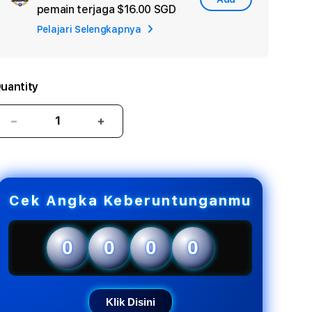
pemain terjaga
$16.00 SGD
Apple
Pelajari Selengkapnya
Care
uantity
Decrease
Increase
quantity
quantity
for
for
ABC
ABC
TOTO
TOTO
Cek Angka Keberuntunganmu
TOGEL
TOGEL
4D
4D
🛫
🛫
0
0
0
0
Link
Link
Situs
Situs
Toto
Toto
Togel
Togel
Terpecaya
Terpecaya
Klik Disini