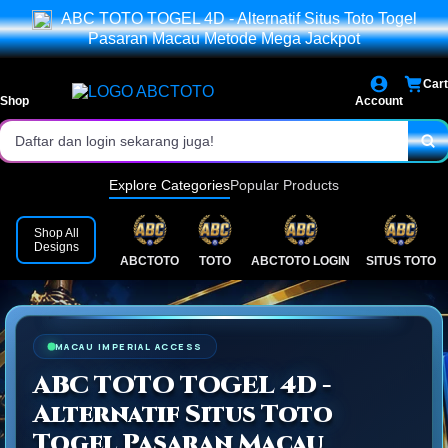
ABC TOTO TOGEL 4D - Alternatif Situs Toto Togel
Pasaran lengkap & result resmi.
Pasaran Macau Metode Mega Jackpot
Bonus menarik setiap hari!
Cart
Daftar dan login sekarang juga!
Shop
Account
Explore Categories
Popular Products
Shop All
Designs
ABCTOTO
TOTO
ABCTOTO LOGIN
SITUS TOTO
MACAU IMPERIAL ACCESS
ABC TOTO TOGEL 4D -
Alternatif Situs Toto
Togel Pasaran Macau