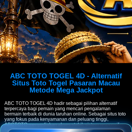
ABC TOTO TOGEL 4D - Alternatif
Situs Toto Togel Pasaran Macau
Metode Mega Jackpot
ABC TOTO TOGEL 4D hadir sebagai pilihan alternatif
terpercaya bagi pemain yang mencari pengalaman
bermain terbaik di dunia taruhan online. Sebagai
situs toto
yang fokus pada kenyamanan dan peluang tinggi,
ABCTOTO menyediakan akses stabil, sistem responsif,
serta layanan yang dirancang agar setiap pemain dapat