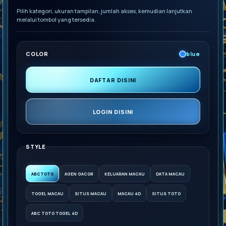
Pilih kategori, ukuran tampilan, jumlah akses, kemudian lanjutkan
melalui tombol yang tersedia.
COLOR
blue
DAFTAR DISINI
LOGIN DISINI
STYLE
ABCTOTO
AGEN GACOR
KELUARAN MACAU
DATA MACAU
TOGEL MACAU
SITUS MACAU
MACAU 4D
SITUS TOTO
ABC TOTO TOGEL 4D