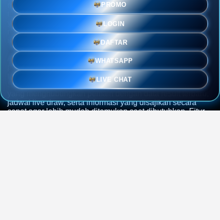
PROMO
menikmati permainan tanpa hambatan pada pasaran
terbaik. Dukungan teknologi modern dan kualitas platform
LOGIN
yang terus ditingkatkan menjadikan ABC TOTO sebagai
referensi utama bagi pengguna yang menginginkan
informasi hasil yang terorganisir dan mudah diakses.
DAFTAR
ABCTOTO menghadirkan akses lengkap ke berbagai
WHATSAPP
pasaran populer seperti Pasaran Macau mulai dari
toto
togel
, 3d, hingga 2d dalam satu platform terintegrasi.
LIVE CHAT
Selain itu, ABC TOTO TOGEL 4D menjadi pusat layanan
yang menghubungkan pemain dengan data result terbaru,
jadwal live draw, serta informasi yang disajikan secara
cepat agar lebih mudah ditemukan saat dibutuhkan. Fitur
kamus erek-erek dan tafsir mimpi yang tersedia membantu
pemain mendapatkan referensi prediksi yang lebih terarah
sebelum memasang taruhan.
Sebagai platform yang mengutamakan pengalaman
bermain, ABC TOTO TOGEL 4D juga menyediakan
berbagai fitur pendukung termasuk dukungan metode
untuk raih mega jackpot dengan fitur modal ringan taruhan
200 perak. Data result disusun secara rapi dan diperbarui
secara berkala sehingga pemain dapat melakukan
pengecekan hasil live draw maupun melihat riwayat
keluaran sebelumnya dengan lebih praktis. Sistem taruhan