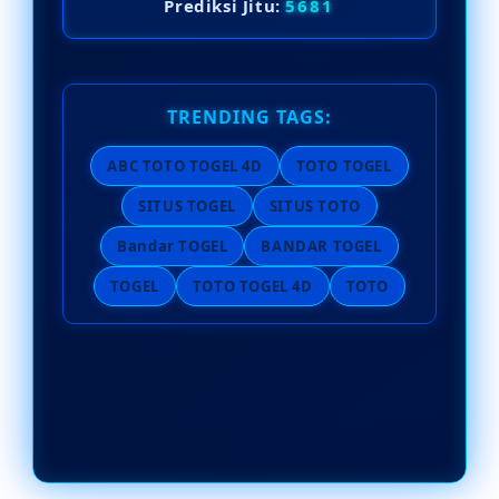
Prediksi Jitu:
5681
TRENDING TAGS:
ABC TOTO TOGEL 4D
TOTO TOGEL
SITUS TOGEL
SITUS TOTO
Bandar TOGEL
BANDAR TOGEL
TOGEL
TOTO TOGEL 4D
TOTO