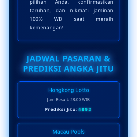
pilihan Anda, konfirmasikan
taruhan, dan nikmati jaminan
100% WD saat meraih
kemenangan!
JADWAL PASARAN &
PREDIKSI ANGKA JITU
Hongkong Lotto
Jam Result: 23:00 WIB
Prediksi Jitu:
4892
Macau Pools