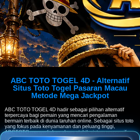
ABC TOTO TOGEL 4D - Alternatif
Situs Toto Togel Pasaran Macau
Metode Mega Jackpot
ABC TOTO TOGEL 4D hadir sebagai pilihan alternatif
terpercaya bagi pemain yang mencari pengalaman
bermain terbaik di dunia taruhan online. Sebagai
situs toto
yang fokus pada kenyamanan dan peluang tinggi,
ABCTOTO menyediakan akses stabil, sistem responsif,
serta layanan yang dirancang agar setiap pemain dapat