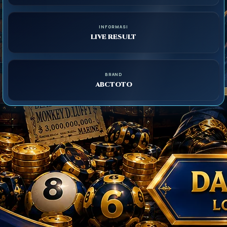
INFORMASI
LIVE RESULT
BRAND
ABCTOTO