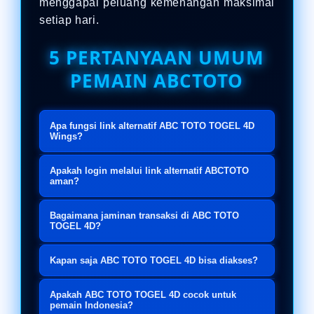
menggapai peluang kemenangan maksimal
setiap hari.
5 PERTANYAAN UMUM
PEMAIN ABCTOTO
Apa fungsi link alternatif ABC TOTO TOGEL 4D
Wings?
Link alternatif ABC TOTO TOGEL 4D
Apakah login melalui link alternatif ABCTOTO
Wings berfungsi sebagai akses
aman?
cadangan resmi agar pemain tetap
Ya, link alternatif ABCTOTO
Bagaimana jaminan transaksi di ABC TOTO
bisa login dengan aman dan lancar
dirancang dengan sistem enkripsi
TOGEL 4D?
ke situs Bandar togel online
dan keamanan berstandar tinggi
ABC TOTO TOGEL 4D memberikan
terpercaya saat link utama
Kapan saja ABC TOTO TOGEL 4D bisa diakses?
yang melindungi data, akun, serta
jaminan 100% WD serta layanan
mengalami kendala.
aktivitas pemain saat login maupun
ABC TOTO TOGEL 4D dapat diakses
transaksi dana otomatis yang cepat,
Apakah ABC TOTO TOGEL 4D cocok untuk
bermain.
kapan saja selama 24 jam penuh
pemain Indonesia?
aman, dan transparan untuk