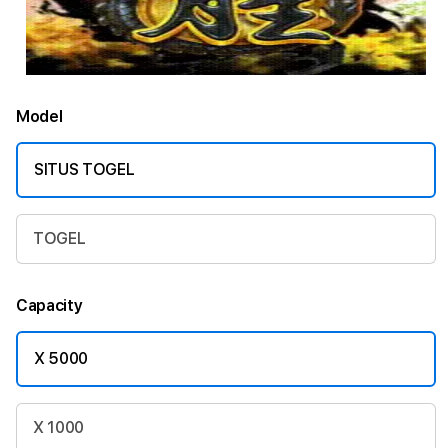
Model
SITUS TOGEL
TOGEL
Capacity
X 5000
X 1000