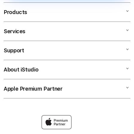
Products
Services
ABC TOTO TOGEL 4D
TOTO TOGEL
Support
AppleCare+
SITUS TOGEL
Corporate
SITUS TOTO
About iStudio
My Account
SITUS TOTO
Bandar TOGEL
Collection & Delivery
Elush Service Provider
TOGEL
Apple Premium Partner
About Us
Returns & Exchanges
Financing Options
TOTO TOGEL 4D
Find an iStudio near you
Contact Us
Trade-in
TOTO
Why Shop at iStudio
FAQ
Traveller’s Reservation
Elush Corporate Website
Privacy Policy