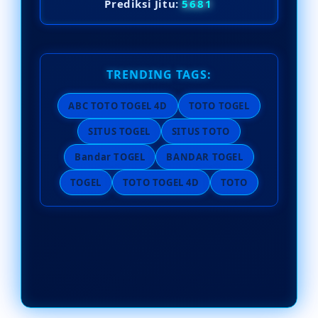
Prediksi Jitu:
5681
TRENDING TAGS:
ABC TOTO TOGEL 4D
TOTO TOGEL
SITUS TOGEL
SITUS TOTO
Bandar TOGEL
BANDAR TOGEL
TOGEL
TOTO TOGEL 4D
TOTO