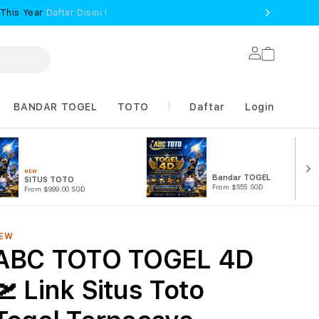
 This Year
Daftar Disini !
Log
Cart
in
BANDAR TOGEL
TOTO
Daftar
Login
NEW
Bandar TOGEL
SITUS TOTO
From $555 SGD
From $999.00 SGD
EW
ABC TOTO TOGEL 4D
🛫 Link Situs Toto