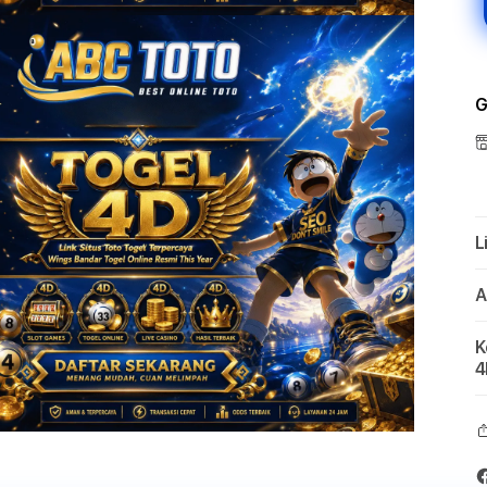
Open
media
7
in
modal
G
L
A
K
4
Open
media
9