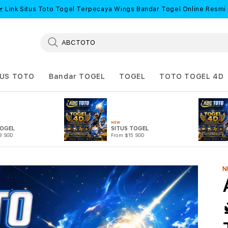
Link Situs Toto Togel Terpecaya Wings Bandar Togel Online Resmi
TUS TOTO
Bandar TOGEL
TOGEL
TOTO TOGEL 4D
NEW
OGEL
SITUS TOGEL
8 SGD
From $15 SGD
N