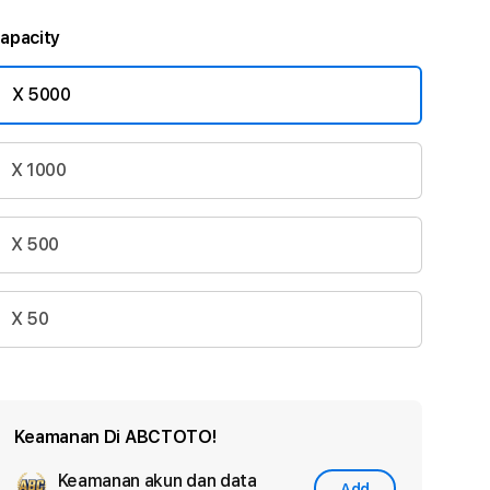
apacity
X 5000
X 1000
X 500
X 50
Keamanan Di ABCTOTO!
Keamanan akun dan data
Add
Add