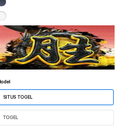
odel
SITUS TOGEL
TOGEL