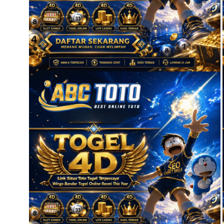
Open
media
2
in
modal