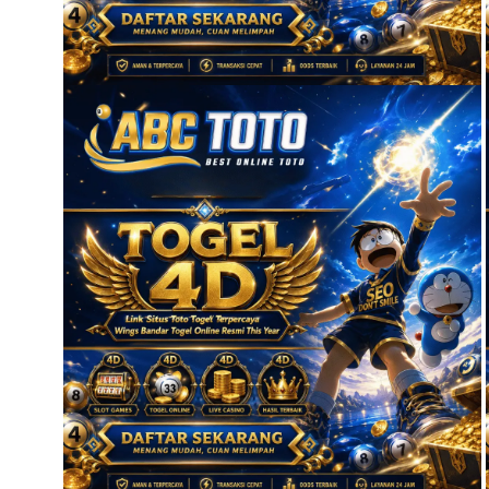
Open
media
4
in
modal