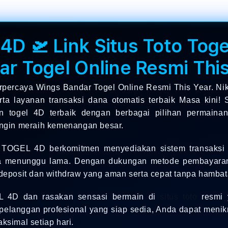
in
modal
 🛫 Link Situs Toto Tog
ar Togel Online Resmi This
Terpercaya Wings Bandar Togel Online Resmi This Year. 
layanan transaksi dana otomatis terbaik Masa kini! Se
n togel 4D terbaik dengan berbagai pilihan permaina
ngin meraih kemenangan besar.
 TOGEL 4D berkomitmen menyediakan sistem transaksi y
pa menunggu lama. Dengan dukungan metode pembayaran 
deposit dan withdraw yang aman serta cepat tanpa hambat
 4D dan rasakan sensasi bermain di
situs toto
resmi y
pelanggan profesional yang siap sedia, Anda dapat menikm
simal setiap hari.