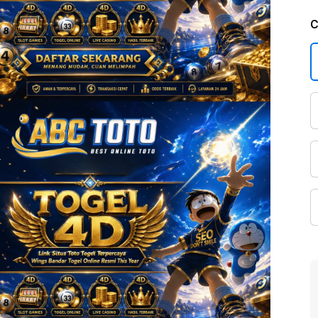
C
Open
media
3
in
modal