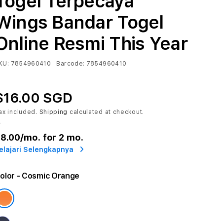
Togel Terpecaya
Wings Bandar Togel
Online Resmi This Year
KU:
7854960410
Barcode:
7854960410
$16.00 SGD
ax included.
Shipping
calculated at checkout.
r
8.00
/mo. for 2 mo.
elajari Selengkapnya
olor
- Cosmic Orange