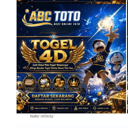
Open
media
6
in
modal
Open
of
NaN
/
-Infinity
media
8