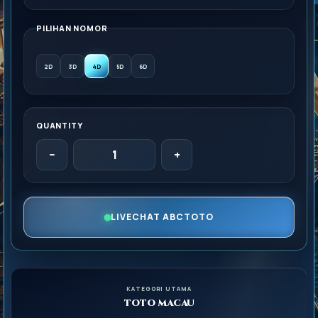
PILIHAN NOMOR
2D
3D
4D
5D
6D
QUANTITY
−
+
LIVECHAT ABCTOTO
KATEGORI UTAMA
TOTO MACAU