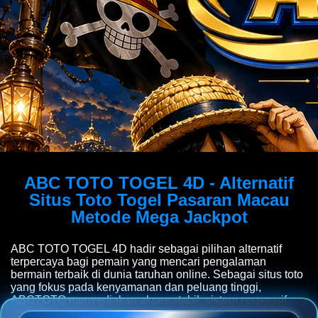
ABC TOTO TOGEL 4D - Alternatif
Situs Toto Togel Pasaran Macau
Metode Mega Jackpot
ABC TOTO TOGEL 4D hadir sebagai pilihan alternatif
terpercaya bagi pemain yang mencari pengalaman
bermain terbaik di dunia taruhan online. Sebagai
situs toto
yang fokus pada kenyamanan dan peluang tinggi,
ABCTOTO menyediakan akses stabil, sistem responsif,
serta layanan yang dirancang agar setiap pemain dapat