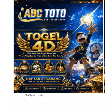
Open
media
6
in
modal
Open
of
NaN
/
-Infinity
media
8