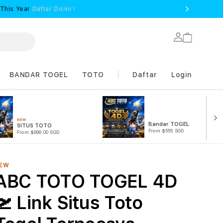
 This Year
Daftar Disini !
Log
Cart
in
BANDAR TOGEL
TOTO
Daftar
Login
NEW
Bandar TOGEL
SITUS TOTO
From $555 SGD
From $999.00 SGD
EW
ABC TOTO TOGEL 4D
🛫 Link Situs Toto