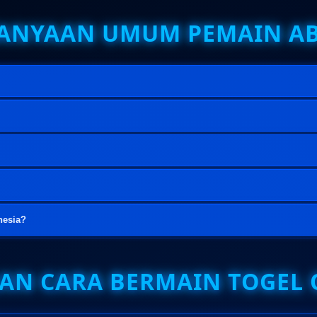
TANYAAN UMUM PEMAIN A
berfungsi sebagai akses cadangan resmi agar pemain t
link utama mengalami kendala.
gan sistem enkripsi dan keamanan berstandar tinggi y
 100% WD serta layanan transaksi dana otomatis y
aja selama 24 jam penuh melalui link alternatif a
nesia?
gel online resmi sangat cocok untuk pemain Indones
siap membantu kapan saja.
AN CARA BERMAIN TOGEL 