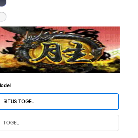
odel
SITUS TOGEL
TOGEL