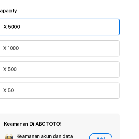
apacity
X 5000
X 1000
X 500
X 50
Keamanan Di ABCTOTO!
Keamanan akun dan data
Add
Add