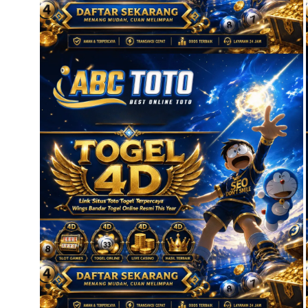
Open
media
4
in
modal