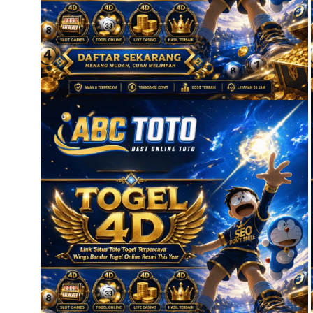
Open
media
2
in
modal