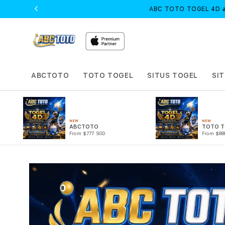
ABC TOTO TOGEL 4D 🛫 
ABCTOTO
TOTO TOGEL
SITUS TOGEL
SI
NEW
NEW
ABCTOTO
TOTO T
From $777 SGD
From $88
Skip to
product
information