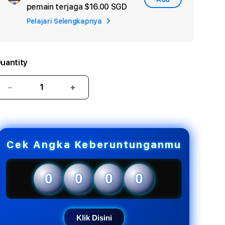
pemain terjaga
$16.00 SGD
Apple
Pelajari Selengkapnya
Care
uantity
Decrease
Increase
quantity
quantity
for
for
ABC
ABC
TOTO
TOTO
Cek Angka Keberuntunganmu
TOGEL
TOGEL
4D
4D
🛫
🛫
0
0
0
0
Link
Link
Situs
Situs
Toto
Toto
Togel
Togel
Terpecaya
Terpecaya
Klik Disini