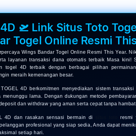
in
modal
 🛫 Link Situs Toto Tog
ar Togel Online Resmi This
Terpercaya Wings Bandar Togel Online Resmi This Year. 
layanan transaksi dana otomatis terbaik Masa kini! Se
n togel 4D terbaik dengan berbagai pilihan permaina
ngin meraih kemenangan besar.
 TOGEL 4D berkomitmen menyediakan sistem transaksi y
pa menunggu lama. Dengan dukungan metode pembayaran 
deposit dan withdraw yang aman serta cepat tanpa hambat
 4D dan rasakan sensasi bermain di
situs toto
resmi y
pelanggan profesional yang siap sedia, Anda dapat menikm
simal setiap hari.