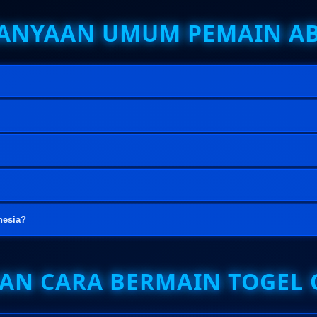
TANYAAN UMUM PEMAIN A
berfungsi sebagai akses cadangan resmi agar pemain t
link utama mengalami kendala.
gan sistem enkripsi dan keamanan berstandar tinggi y
 100% WD serta layanan transaksi dana otomatis y
aja selama 24 jam penuh melalui link alternatif a
nesia?
gel online resmi sangat cocok untuk pemain Indones
siap membantu kapan saja.
AN CARA BERMAIN TOGEL 