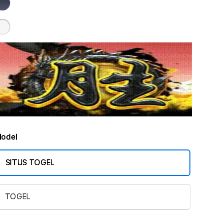
odel
SITUS TOGEL
TOGEL