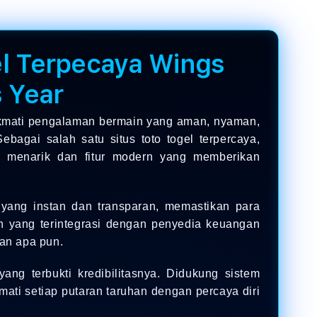
el Terpecaya Wings
 Year
Nikmati pengalaman bermain yang aman, nyaman,
bagai salah satu situs toto togel terpercaya,
n menarik dan fitur modern yang memberikan
ang instan dan transparan, memastikan para
yang terintegrasi dengan penyedia keuangan
an apa pun.
ang terbukti kredibilitasnya. Didukung sistem
ati setiap putaran taruhan dengan percaya diri