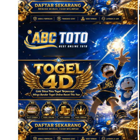
Open
media
4
in
modal