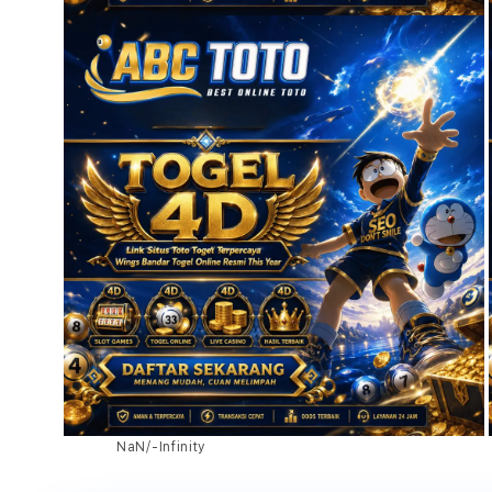
Open
media
6
in
modal
Open
of
NaN
/
-Infinity
media
8