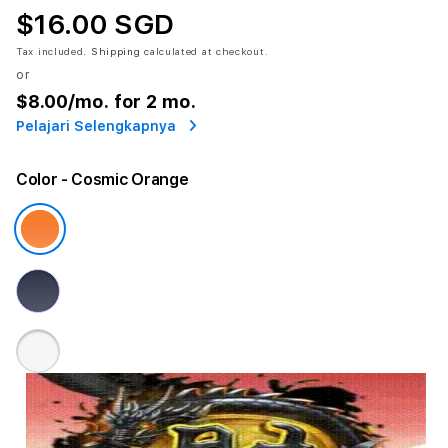
$16.00 SGD
Tax included.
Shipping
calculated at checkout.
or
$8.00
/mo. for 2 mo.
Pelajari Selengkapnya
Color
- Cosmic Orange