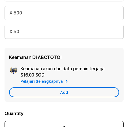
X 500
X 50
Keamanan Di ABCTOTO!
Keamanan akun dan data pemain terjaga
Ad
$16.00 SGD
App
Pelajari Selengkapnya
Car
Add
Quantity