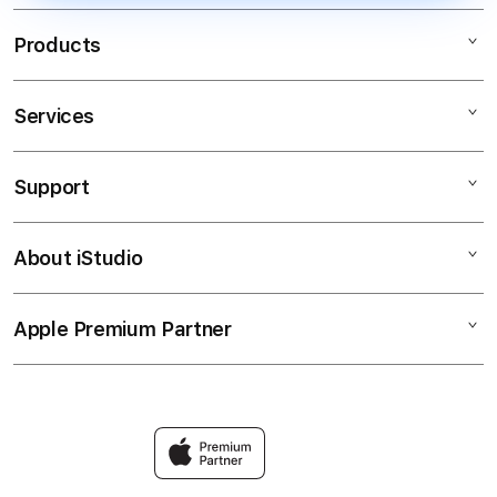
Products
Services
ABC TOTO TOGEL 4D
TOTO TOGEL
Support
AppleCare+
SITUS TOGEL
Corporate
SITUS TOTO
About iStudio
My Account
SITUS TOTO
Bandar TOGEL
Collection & Delivery
Elush Service Provider
TOGEL
Apple Premium Partner
About Us
Returns & Exchanges
Financing Options
TOTO TOGEL 4D
Find an iStudio near you
Contact Us
Trade-in
TOTO
Why Shop at iStudio
FAQ
Traveller’s Reservation
Elush Corporate Website
Privacy Policy