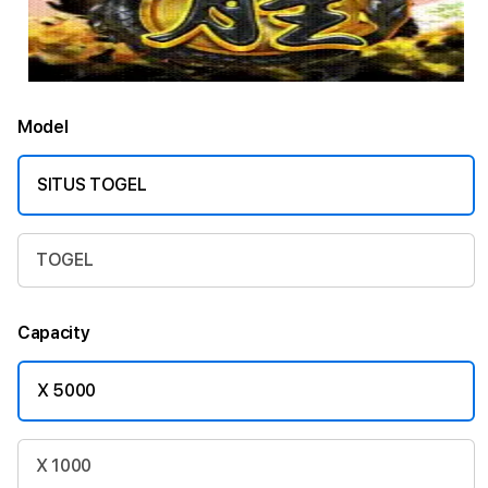
Model
SITUS TOGEL
TOGEL
Capacity
X 5000
X 1000