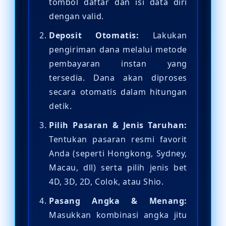
tombol daftar dan isi data diri
dengan valid.
Deposit Otomatis:
Lakukan
pengiriman dana melalui metode
pembayaran instan yang
tersedia. Dana akan diproses
secara otomatis dalam hitungan
detik.
Pilih Pasaran & Jenis Taruhan:
Tentukan pasaran resmi favorit
Anda (seperti Hongkong, Sydney,
Macau, dll) serta pilih jenis bet
4D, 3D, 2D, Colok, atau Shio.
Pasang Angka & Menang:
Masukkan kombinasi angka jitu