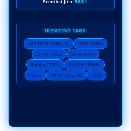
Prediksi Jitu:
5681
TRENDING TAGS:
ABC TOTO TOGEL 4D
TOTO TOGEL
SITUS TOGEL
SITUS TOTO
Bandar TOGEL
BANDAR TOGEL
TOGEL
TOTO TOGEL 4D
TOTO