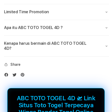
Limited Time Promotion
Apa itu ABC TOTO TOGEL 4D ?
Kenapa harus bermain di ABC TOTO TOGEL
4D?
Share
ABC TOTO TOGEL 4D 🛫 Link
Situs Toto Togel Terpecaya