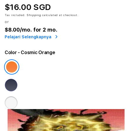
$16.00 SGD
Tax included.
Shipping
calculated at checkout.
or
$8.00
/mo. for 2 mo.
Pelajari Selengkapnya
Color
- Cosmic Orange