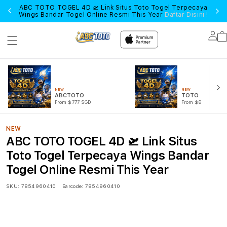
ABC TOTO TOGEL 4D 🛫 Link Situs Toto Togel Terpecaya
Lo
Wings Bandar Togel Online Resmi This Year
Daftar Disini !
Lo
in
NEW
NEW
ABCTOTO
TOTO TOGEL
From $777 SGD
From $888 SGD
NEW
ABC TOTO TOGEL 4D 🛫 Link Situs
Toto Togel Terpecaya Wings Bandar
Togel Online Resmi This Year
SKU:
7854960410
Barcode:
7854960410