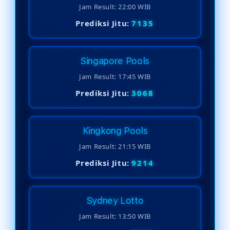
Jam Result: 22:00 WIB
Prediksi Jitu:
7135
Singapore Pools
Jam Result: 17:45 WIB
Prediksi Jitu:
3068
Kingkong Pools
Jam Result: 21:15 WIB
Prediksi Jitu:
9214
Sydney Lotto
Jam Result: 13:50 WIB