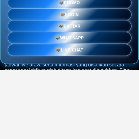
PROMO
menikmati permainan tanpa hambatan pada pasaran
terbaik. Dukungan teknologi modern dan kualitas platform
LOGIN
yang terus ditingkatkan menjadikan ABC TOTO sebagai
referensi utama bagi pengguna yang menginginkan
DAFTAR
informasi hasil yang terorganisir dan mudah diakses.
ABCTOTO menghadirkan akses lengkap ke berbagai
WHATSAPP
pasaran populer seperti Pasaran Macau mulai dari
toto
togel
, 3d, hingga 2d dalam satu platform terintegrasi.
LIVE CHAT
Selain itu, ABC TOTO TOGEL 4D menjadi pusat layanan
yang menghubungkan pemain dengan data result terbaru,
jadwal live draw, serta informasi yang disajikan secara
cepat agar lebih mudah ditemukan saat dibutuhkan. Fitur
kamus erek-erek dan tafsir mimpi yang tersedia membantu
pemain mendapatkan referensi prediksi yang lebih terarah
sebelum memasang taruhan.
Sebagai platform yang mengutamakan pengalaman
bermain, ABC TOTO TOGEL 4D juga menyediakan
berbagai fitur pendukung termasuk dukungan metode
untuk raih mega jackpot dengan fitur modal ringan taruhan
200 perak. Data result disusun secara rapi dan diperbarui
secara berkala sehingga pemain dapat melakukan
pengecekan hasil live draw maupun melihat riwayat
keluaran sebelumnya dengan lebih praktis. Sistem taruhan