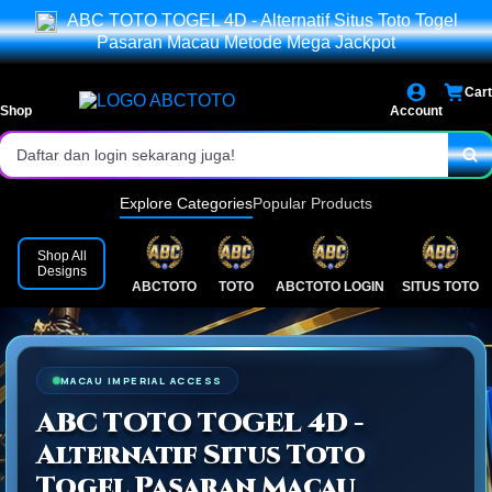
ABC TOTO TOGEL 4D - Alternatif Situs Toto Togel
Pasaran lengkap & result resmi.
Pasaran Macau Metode Mega Jackpot
Bonus menarik setiap hari!
Cart
Daftar dan login sekarang juga!
Shop
Account
Explore Categories
Popular Products
Shop All
Designs
ABCTOTO
TOTO
ABCTOTO LOGIN
SITUS TOTO
MACAU IMPERIAL ACCESS
ABC TOTO TOGEL 4D -
Alternatif Situs Toto
Togel Pasaran Macau