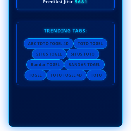
Prediksi Jitu:
5681
TRENDING TAGS:
ABC TOTO TOGEL 4D
TOTO TOGEL
SITUS TOGEL
SITUS TOTO
Bandar TOGEL
BANDAR TOGEL
TOGEL
TOTO TOGEL 4D
TOTO