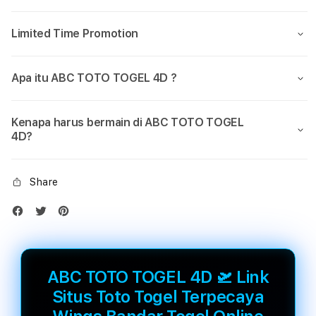
Limited Time Promotion
Apa itu ABC TOTO TOGEL 4D ?
Kenapa harus bermain di ABC TOTO TOGEL
4D?
Share
ABC TOTO TOGEL 4D 🛫 Link
Situs Toto Togel Terpecaya