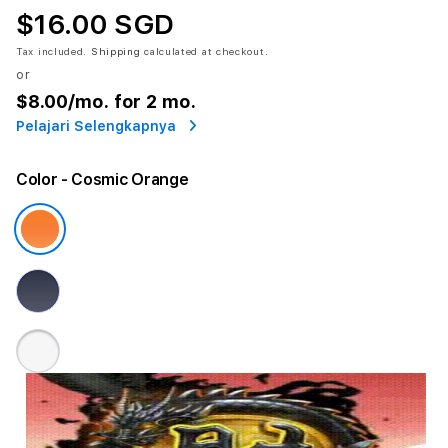
$16.00 SGD
Tax included.
Shipping
calculated at checkout.
or
$8.00
/mo. for 2 mo.
Pelajari Selengkapnya
Color
- Cosmic Orange