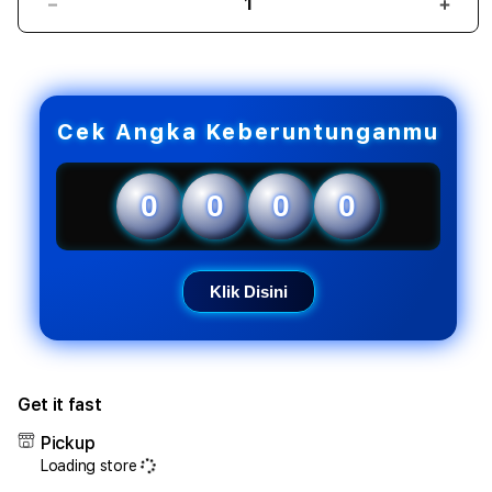
Decrease
Incr
quantity
quant
for
for
ABC
ABC
TOTO
TOT
TOGEL
TOG
Cek Angka Keberuntunganmu
4D
4D
🛫
🛫
Link
Link
0
0
0
0
Situs
Situs
Toto
Toto
Togel
Toge
Terpecaya
Terp
Klik Disini
Wings
Wing
Bandar
Band
Togel
Toge
Online
Onlin
Get it fast
Resmi
Resm
This
This
Pickup
Year
Year
Loading store