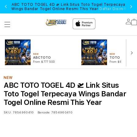
ABC TOTO TOGEL 4D 🛫 Link Situs Toto Togel Terpecaya
Lo
Wings Bandar Togel Online Resmi This Year
Daftar Disini !
Lo
in
NEW
NEW
ABCTOTO
TOTO TOGEL
From $777 SGD
From $888 SGD
NEW
ABC TOTO TOGEL 4D 🛫 Link Situs
Toto Togel Terpecaya Wings Bandar
Togel Online Resmi This Year
SKU:
7854960410
Barcode:
7854960410