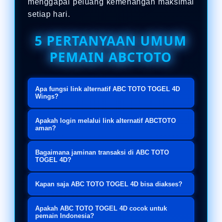
menggapai peluang kemenangan maksimal
setiap hari.
5 PERTANYAAN UMUM
PEMAIN ABCTOTO
Apa fungsi link alternatif ABC TOTO TOGEL 4D
Wings?
Link alternatif ABC TOTO TOGEL 4D
Apakah login melalui link alternatif ABCTOTO
Wings berfungsi sebagai akses
aman?
cadangan resmi agar pemain tetap
Ya, link alternatif ABCTOTO
Bagaimana jaminan transaksi di ABC TOTO
bisa login dengan aman dan lancar
dirancang dengan sistem enkripsi
TOGEL 4D?
ke situs Bandar togel online
dan keamanan berstandar tinggi
ABC TOTO TOGEL 4D memberikan
terpercaya saat link utama
Kapan saja ABC TOTO TOGEL 4D bisa diakses?
yang melindungi data, akun, serta
jaminan 100% WD serta layanan
mengalami kendala.
aktivitas pemain saat login maupun
ABC TOTO TOGEL 4D dapat diakses
transaksi dana otomatis yang cepat,
Apakah ABC TOTO TOGEL 4D cocok untuk
bermain.
kapan saja selama 24 jam penuh
pemain Indonesia?
aman, dan transparan untuk