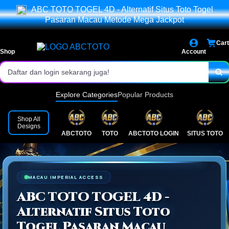
ABC TOTO TOGEL 4D - Alternatif Situs Toto Togel
Pasaran lengkap & result resmi.
Pasaran Macau Metode Mega Jackpot
Bonus menarik setiap hari!
Cart
Shop
Account
Daftar dan login sekarang juga!
Explore Categories
Popular Products
Shop All
Designs
ABCTOTO
TOTO
ABCTOTO LOGIN
SITUS TOTO
MACAU IMPERIAL ACCESS
ABC TOTO TOGEL 4D -
Alternatif Situs Toto
Togel Pasaran Macau