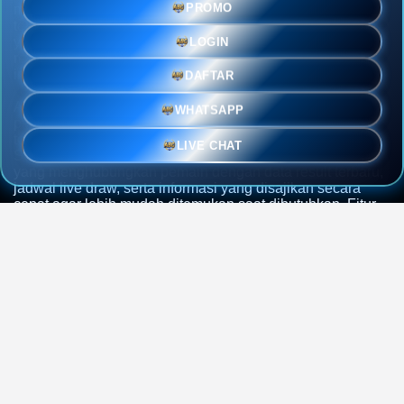
PROMO
menikmati permainan tanpa hambatan pada pasaran
terbaik. Dukungan teknologi modern dan kualitas platform
LOGIN
yang terus ditingkatkan menjadikan ABC TOTO sebagai
referensi utama bagi pengguna yang menginginkan
DAFTAR
informasi hasil yang terorganisir dan mudah diakses.
ABCTOTO menghadirkan akses lengkap ke berbagai
WHATSAPP
pasaran populer seperti Pasaran Macau mulai dari
toto
togel
, 3d, hingga 2d dalam satu platform terintegrasi.
LIVE CHAT
Selain itu, ABC TOTO TOGEL 4D menjadi pusat layanan
yang menghubungkan pemain dengan data result terbaru,
jadwal live draw, serta informasi yang disajikan secara
cepat agar lebih mudah ditemukan saat dibutuhkan. Fitur
kamus erek-erek dan tafsir mimpi yang tersedia membantu
pemain mendapatkan referensi prediksi yang lebih terarah
sebelum memasang taruhan.
Sebagai platform yang mengutamakan pengalaman
bermain, ABC TOTO TOGEL 4D juga menyediakan
berbagai fitur pendukung termasuk dukungan metode
untuk raih mega jackpot dengan fitur modal ringan taruhan
200 perak. Data result disusun secara rapi dan diperbarui
secara berkala sehingga pemain dapat melakukan
pengecekan hasil live draw maupun melihat riwayat
keluaran sebelumnya dengan lebih praktis. Sistem taruhan