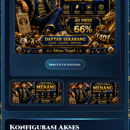
ABCTOTO OFFICIAL
Konfigurasi Akses