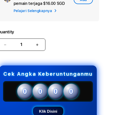
pemain terjaga
$16.00 SGD
Apple
Pelajari Selengkapnya
Care
uantity
Decrease
Increase
quantity
quantity
for
for
ABC
ABC
TOTO
TOTO
Cek Angka Keberuntunganmu
TOGEL
TOGEL
4D
4D
🛫
🛫
0
0
0
0
Link
Link
Situs
Situs
Toto
Toto
Togel
Togel
Terpecaya
Terpecaya
Klik Disini