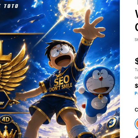
S
T
o
$
P
C