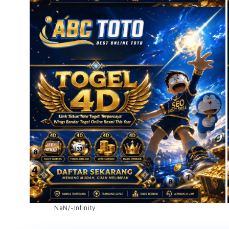
Open
media
6
in
modal
Open
of
NaN
/
-Infinity
media
8