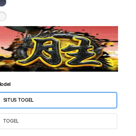
odel
SITUS TOGEL
TOGEL