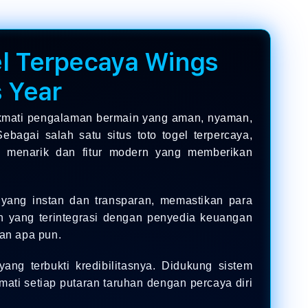
el Terpecaya Wings
 Year
Nikmati pengalaman bermain yang aman, nyaman,
bagai salah satu situs toto togel terpercaya,
n menarik dan fitur modern yang memberikan
ang instan dan transparan, memastikan para
yang terintegrasi dengan penyedia keuangan
an apa pun.
ang terbukti kredibilitasnya. Didukung sistem
ati setiap putaran taruhan dengan percaya diri