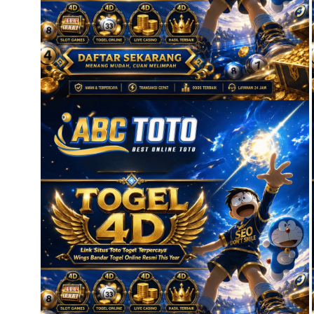
Open
media
2
in
modal