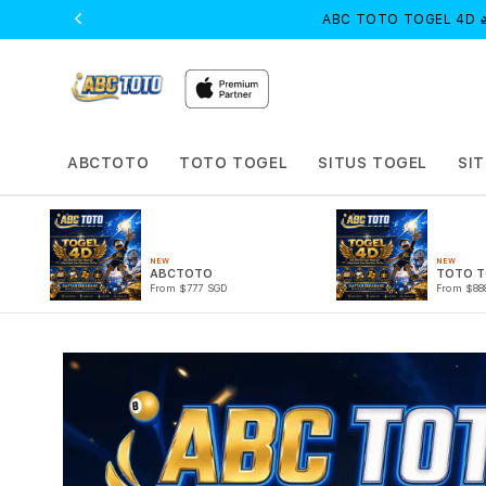
ABC TOTO TOGEL 4D 🛫 
ABCTOTO
TOTO TOGEL
SITUS TOGEL
SI
NEW
NEW
ABCTOTO
TOTO T
From $777 SGD
From $88
Skip to
product
information