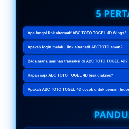
5 PER
Apa fungsi link alternatif ABC TOTO TOGEL 4D Wings?
Link alternatif ABC TOTO TOGEL 4D Wings 
Apakah login melalui link alternatif ABCTOTO aman?
situs Bandar togel online terpercaya saat 
Ya, link alternatif ABCTOTO dirancang den
Bagaimana jaminan transaksi di ABC TOTO TOGEL 4D?
pemain saat login maupun bermain.
ABC TOTO TOGEL 4D memberikan jaminan
Kapan saja ABC TOTO TOGEL 4D bisa diakses?
kenyamanan seluruh pemain.
ABC TOTO TOGEL 4D dapat diakses kapan s
Apakah ABC TOTO TOGEL 4D cocok untuk pemain Indo
maupun mobile.
Ya, ABC TOTO TOGEL 4D sebagai Bandar to
fitur modern, serta layanan terbaik yang 
PANDU