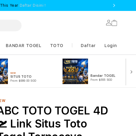
 This Year
Daftar Disini !
Log
Cart
in
BANDAR TOGEL
TOTO
Daftar
Login
NEW
Bandar TOGEL
SITUS TOTO
From $555 SGD
From $999.00 SGD
EW
ABC TOTO TOGEL 4D
🛫 Link Situs Toto