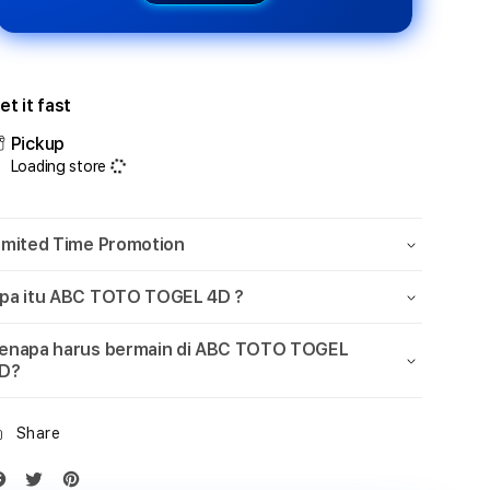
Wings
Wings
Bandar
Bandar
Togel
Togel
Online
Online
Resmi
Resmi
et it fast
This
This
Pickup
Year
Year
Loading store
imited Time Promotion
pa itu ABC TOTO TOGEL 4D ?
enapa harus bermain di ABC TOTO TOGEL
D?
Share