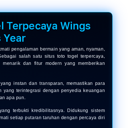
el Terpecaya Wings
 Year
Nikmati pengalaman bermain yang aman, nyaman,
bagai salah satu situs toto togel terpercaya,
n menarik dan fitur modern yang memberikan
ang instan dan transparan, memastikan para
yang terintegrasi dengan penyedia keuangan
an apa pun.
ang terbukti kredibilitasnya. Didukung sistem
ati setiap putaran taruhan dengan percaya diri