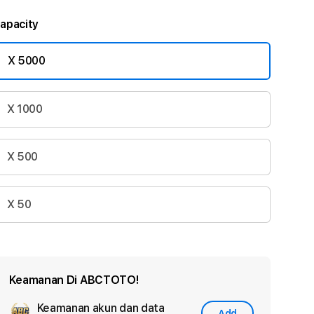
apacity
X 5000
X 1000
X 500
X 50
Keamanan Di ABCTOTO!
Keamanan akun dan data
Add
Add