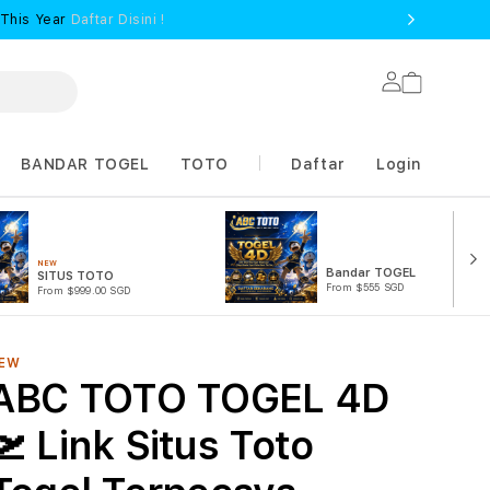
 This Year
Daftar Disini !
Log
Cart
in
BANDAR TOGEL
TOTO
Daftar
Login
NEW
Bandar TOGEL
SITUS TOTO
From $555 SGD
From $999.00 SGD
EW
ABC TOTO TOGEL 4D
🛫 Link Situs Toto