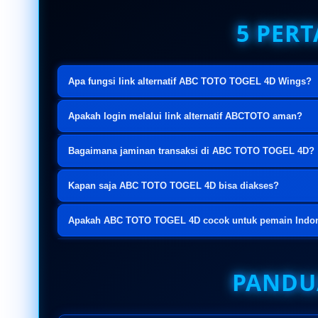
5 PER
Apa fungsi link alternatif ABC TOTO TOGEL 4D Wings?
Link alternatif ABC TOTO TOGEL 4D Wings 
Apakah login melalui link alternatif ABCTOTO aman?
situs Bandar togel online terpercaya saat 
Ya, link alternatif ABCTOTO dirancang den
Bagaimana jaminan transaksi di ABC TOTO TOGEL 4D?
pemain saat login maupun bermain.
ABC TOTO TOGEL 4D memberikan jaminan
Kapan saja ABC TOTO TOGEL 4D bisa diakses?
kenyamanan seluruh pemain.
ABC TOTO TOGEL 4D dapat diakses kapan s
Apakah ABC TOTO TOGEL 4D cocok untuk pemain Indo
maupun mobile.
Ya, ABC TOTO TOGEL 4D sebagai Bandar to
fitur modern, serta layanan terbaik yang 
PANDU