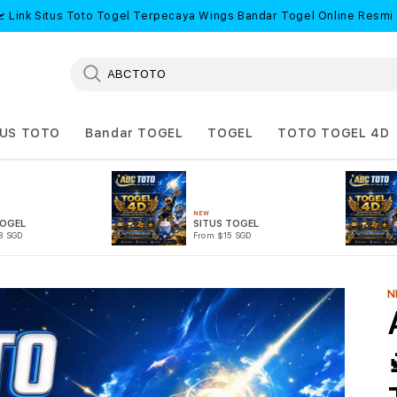
Link Situs Toto Togel Terpecaya Wings Bandar Togel Online Resmi
TUS TOTO
Bandar TOGEL
TOGEL
TOTO TOGEL 4D
NEW
OGEL
SITUS TOGEL
8 SGD
From $15 SGD
N