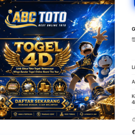
Open
media
7
in
modal
G
L
A
K
4
Open
media
9