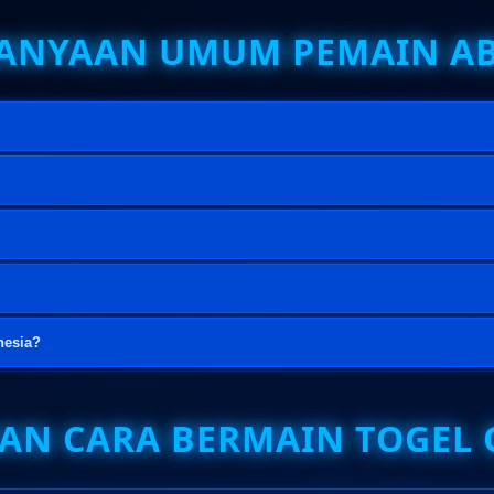
TANYAAN UMUM PEMAIN A
berfungsi sebagai akses cadangan resmi agar pemain t
link utama mengalami kendala.
gan sistem enkripsi dan keamanan berstandar tinggi y
 100% WD serta layanan transaksi dana otomatis y
aja selama 24 jam penuh melalui link alternatif a
nesia?
gel online resmi sangat cocok untuk pemain Indones
siap membantu kapan saja.
AN CARA BERMAIN TOGEL 