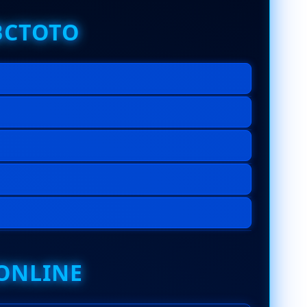
BCTOTO
etap bisa login dengan aman dan lancar ke
ang melindungi data, akun, serta aktivitas
ang cepat, aman, dan transparan untuk
ktif, baik menggunakan perangkat desktop
ia karena menawarkan akses login stabil,
ONLINE