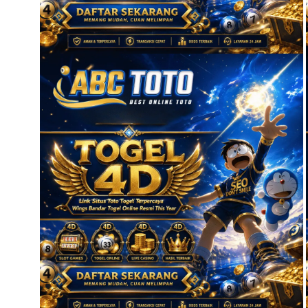
Open
media
4
in
modal