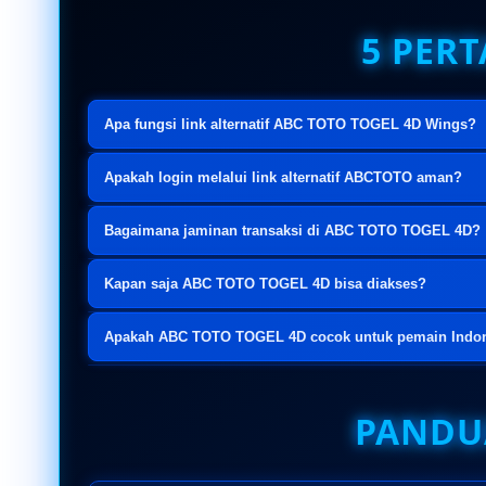
5 PER
Apa fungsi link alternatif ABC TOTO TOGEL 4D Wings?
Link alternatif ABC TOTO TOGEL 4D Wings 
Apakah login melalui link alternatif ABCTOTO aman?
situs Bandar togel online terpercaya saat 
Ya, link alternatif ABCTOTO dirancang den
Bagaimana jaminan transaksi di ABC TOTO TOGEL 4D?
pemain saat login maupun bermain.
ABC TOTO TOGEL 4D memberikan jaminan
Kapan saja ABC TOTO TOGEL 4D bisa diakses?
kenyamanan seluruh pemain.
ABC TOTO TOGEL 4D dapat diakses kapan s
Apakah ABC TOTO TOGEL 4D cocok untuk pemain Indo
maupun mobile.
Ya, ABC TOTO TOGEL 4D sebagai Bandar to
fitur modern, serta layanan terbaik yang 
PANDU