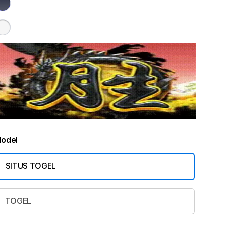
odel
SITUS TOGEL
TOGEL