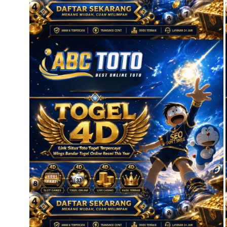
Open
media
4
in
modal