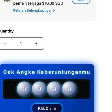
pemain terjaga
$16.00 SGD
Apple
Pelajari Selengkapnya
Care
uantity
Decrease
Increase
quantity
quantity
for
for
ABC
ABC
TOTO
TOTO
Cek Angka Keberuntunganmu
TOGEL
TOGEL
4D
4D
🛫
🛫
0
0
0
0
Link
Link
Situs
Situs
Toto
Toto
Togel
Togel
Terpecaya
Terpecaya
Klik Disini