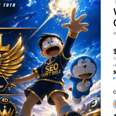
S
T
o
$
P
C