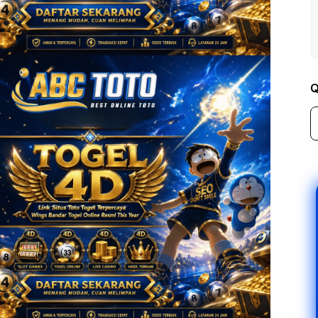
Open
media
5
Q
in
modal