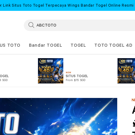
Link Situs Toto Togel Terpecaya Wings Bandar Togel Online Resmi
TUS TOTO
Bandar TOGEL
TOGEL
TOTO TOGEL 4D
NEW
OGEL
SITUS TOGEL
8 SGD
From $15 SGD
N