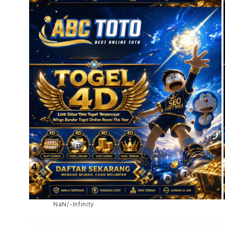
Open
media
6
in
modal
Open
of
NaN
/
-Infinity
media
8