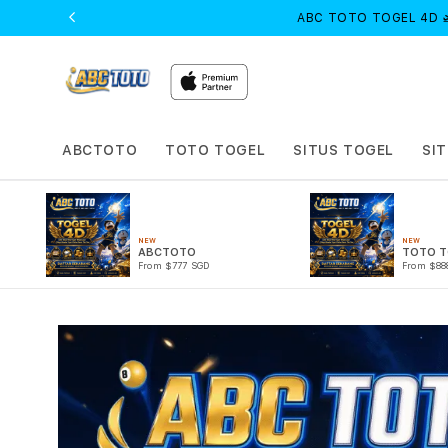
ABC TOTO TOGEL 4D 🛫 
ABCTOTO
TOTO TOGEL
SITUS TOGEL
SI
NEW
NEW
ABCTOTO
TOTO T
From $777 SGD
From $88
Skip to
product
information