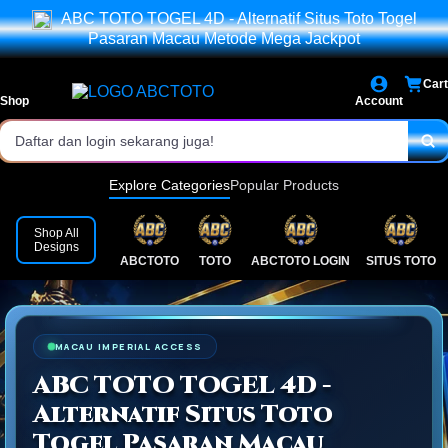
ABC TOTO TOGEL 4D - Alternatif Situs Toto Togel
Pasaran lengkap & result resmi.
Pasaran Macau Metode Mega Jackpot
Bonus menarik setiap hari!
Cart
Daftar dan login sekarang juga!
Shop
Account
Explore Categories
Popular Products
Shop All
Designs
ABCTOTO
TOTO
ABCTOTO LOGIN
SITUS TOTO
MACAU IMPERIAL ACCESS
ABC TOTO TOGEL 4D -
Alternatif Situs Toto
Togel Pasaran Macau