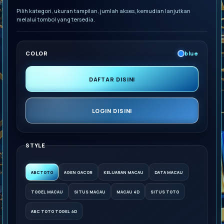
Pilih kategori, ukuran tampilan, jumlah akses, kemudian lanjutkan
melalui tombol yang tersedia.
COLOR
blue
DAFTAR DISINI
LOGIN DISINI
STYLE
ABCTOTO
AGEN GACOR
KELUARAN MACAU
DATA MACAU
TOGEL MACAU
SITUS MACAU
MACAU 4D
SITUS TOTO
ABC TOTO TOGEL 4D