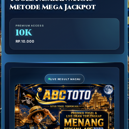
Metode Mega Jackpot
PREMIUM ACCESS
10K
RP. 10.000
LIVE RESULT MACAU