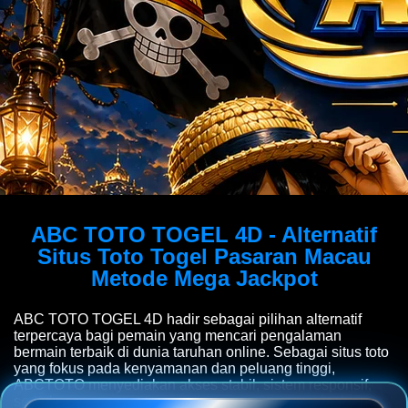
ABC TOTO TOGEL 4D - Alternatif
Situs Toto Togel Pasaran Macau
Metode Mega Jackpot
ABC TOTO TOGEL 4D hadir sebagai pilihan alternatif
terpercaya bagi pemain yang mencari pengalaman
bermain terbaik di dunia taruhan online. Sebagai
situs toto
yang fokus pada kenyamanan dan peluang tinggi,
ABCTOTO menyediakan akses stabil, sistem responsif,
serta layanan yang dirancang agar setiap pemain dapat