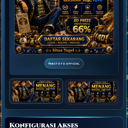
ABCTOTO OFFICIAL
Konfigurasi Akses