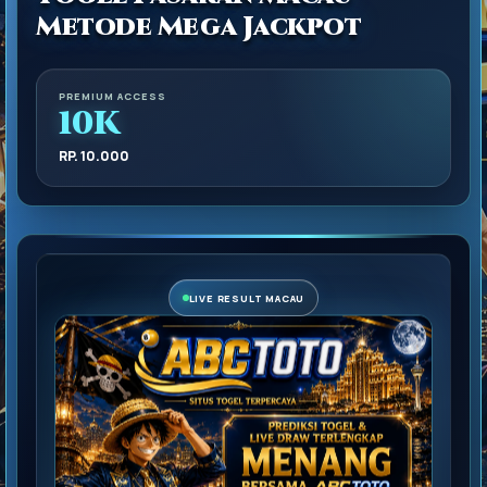
Metode Mega Jackpot
PREMIUM ACCESS
10K
RP. 10.000
LIVE RESULT MACAU