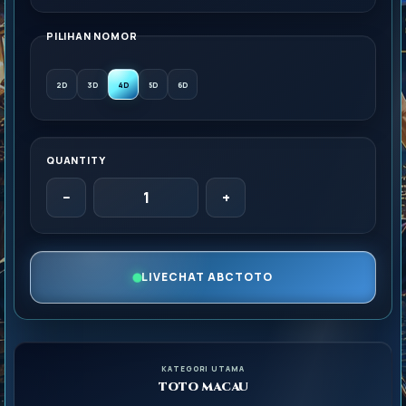
PILIHAN NOMOR
2D
3D
4D
5D
6D
QUANTITY
−
+
LIVECHAT ABCTOTO
KATEGORI UTAMA
TOTO MACAU