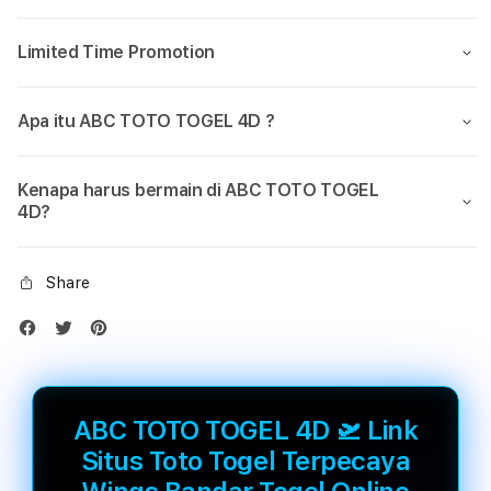
Limited Time Promotion
Apa itu ABC TOTO TOGEL 4D ?
Kenapa harus bermain di ABC TOTO TOGEL
4D?
Share
ABC TOTO TOGEL 4D 🛫 Link
Situs Toto Togel Terpecaya