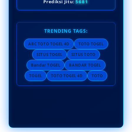
Prediksi Jitu:
5681
TRENDING TAGS:
ABC TOTO TOGEL 4D
TOTO TOGEL
SITUS TOGEL
SITUS TOTO
Bandar TOGEL
BANDAR TOGEL
TOGEL
TOTO TOGEL 4D
TOTO