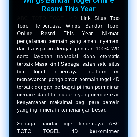
Wings Bandar Togel Online
Resmi This Year
ABC TOTO TOGEL 4D
Link Situs Toto
Togel Terpercaya Wings Bandar Togel
Online Resmi This Year. Nikmati
pengalaman bermain yang aman, nyaman,
dan transparan dengan jaminan 100% WD
serta layanan transaksi dana otomatis
terbaik Masa kini! Sebagai salah satu situs
toto togel terpercaya, platform ini
menawarkan pengalaman bermain togel 4D
terbaik dengan berbagai pilihan permainan
menarik dan fitur modern yang memberikan
kenyamanan maksimal bagi para pemain
yang ingin meraih kemenangan besar.
Sebagai bandar togel terpercaya, ABC
TOTO TOGEL 4D berkomitmen