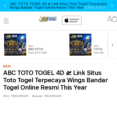
ABC TOTO TOGEL 4D 🛫 Link Situs Toto Togel Terpecaya
Lo
Wings Bandar Togel Online Resmi This Year
Daftar Disini !
Lo
in
NEW
NEW
ABCTOTO
TOTO TOGEL
From $777 SGD
From $888 SGD
NEW
ABC TOTO TOGEL 4D 🛫 Link Situs
Toto Togel Terpecaya Wings Bandar
Togel Online Resmi This Year
SKU:
7854960410
Barcode:
7854960410