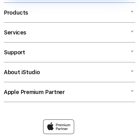
Products
Services
ABC TOTO TOGEL 4D
TOTO TOGEL
Support
AppleCare+
SITUS TOGEL
Corporate
SITUS TOTO
About iStudio
My Account
SITUS TOTO
Bandar TOGEL
Collection & Delivery
Elush Service Provider
TOGEL
Apple Premium Partner
About Us
Returns & Exchanges
Financing Options
TOTO TOGEL 4D
Find an iStudio near you
Contact Us
Trade-in
TOTO
Why Shop at iStudio
FAQ
Traveller’s Reservation
Elush Corporate Website
Privacy Policy