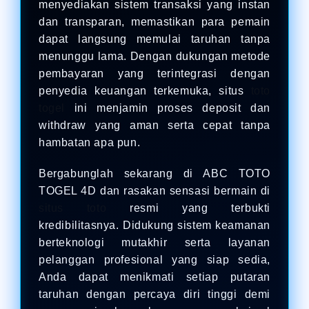
menyediakan sistem transaksi yang instan
dan transparan, memastikan para pemain
dapat langsung memulai taruhan tanpa
menunggu lama. Dengan dukungan metode
pembayaran yang terintegrasi dengan
penyedia keuangan terkemuka, situs
toto
togel
ini menjamin proses deposit dan
withdraw yang aman serta cepat tanpa
hambatan apa pun.
Bergabunglah sekarang di ABC TOTO
TOGEL 4D dan rasakan sensasi bermain di
situs toto
resmi yang terbukti
kredibilitasnya. Didukung sistem keamanan
berteknologi mutakhir serta layanan
pelanggan profesional yang siap sedia,
Anda dapat menikmati setiap putaran
taruhan dengan percaya diri tinggi demi