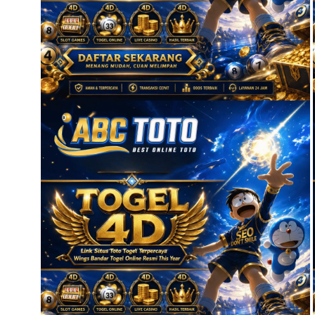
Open
media
2
in
modal