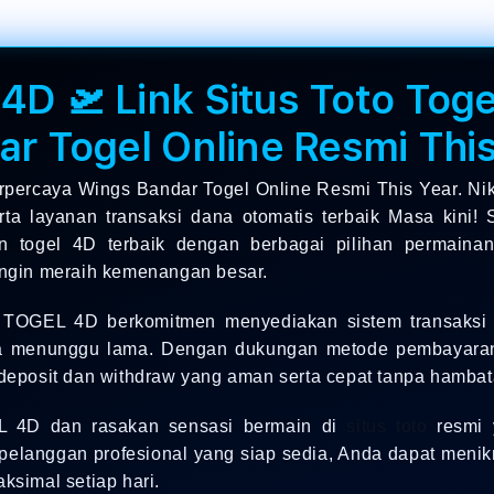
in
modal
 🛫 Link Situs Toto Tog
ar Togel Online Resmi This
Terpercaya Wings Bandar Togel Online Resmi This Year. 
layanan transaksi dana otomatis terbaik Masa kini! Se
n togel 4D terbaik dengan berbagai pilihan permaina
ngin meraih kemenangan besar.
 TOGEL 4D berkomitmen menyediakan sistem transaksi y
pa menunggu lama. Dengan dukungan metode pembayaran 
deposit dan withdraw yang aman serta cepat tanpa hambat
 4D dan rasakan sensasi bermain di
situs toto
resmi y
pelanggan profesional yang siap sedia, Anda dapat menikm
simal setiap hari.