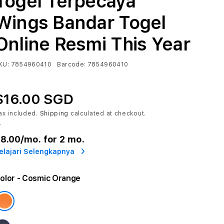
Togel Terpecaya
Wings Bandar Togel
Online Resmi This Year
KU:
7854960410
Barcode:
7854960410
$16.00 SGD
ax included.
Shipping
calculated at checkout.
r
8.00
/mo. for 2 mo.
elajari Selengkapnya
olor
- Cosmic Orange