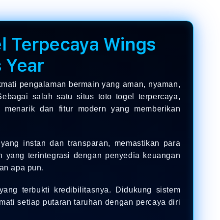
el Terpecaya Wings
 Year
Nikmati pengalaman bermain yang aman, nyaman,
bagai salah satu situs toto togel terpercaya,
n menarik dan fitur modern yang memberikan
ang instan dan transparan, memastikan para
yang terintegrasi dengan penyedia keuangan
an apa pun.
ang terbukti kredibilitasnya. Didukung sistem
ati setiap putaran taruhan dengan percaya diri