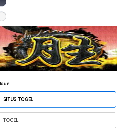
odel
SITUS TOGEL
TOGEL