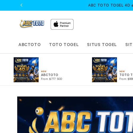
ABC TOTO TOGEL 4D 🛫 
ABCTOTO
TOTO TOGEL
SITUS TOGEL
SI
NEW
NEW
ABCTOTO
TOTO T
From $777 SGD
From $88
Skip to
product
information