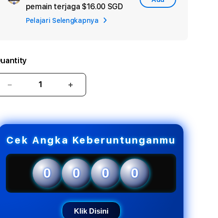
pemain terjaga
$16.00 SGD
Apple
Pelajari Selengkapnya
Care
uantity
Decrease
Increase
quantity
quantity
for
for
ABC
ABC
TOTO
TOTO
Cek Angka Keberuntunganmu
TOGEL
TOGEL
4D
4D
🛫
🛫
0
0
0
0
Link
Link
Situs
Situs
Toto
Toto
Togel
Togel
Terpecaya
Terpecaya
Klik Disini