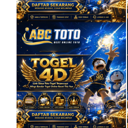
Open
media
4
in
modal