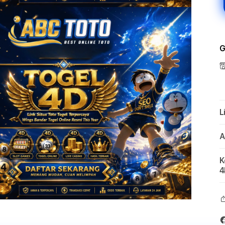
Open
media
7
in
modal
G
L
A
K
4
Open
media
9