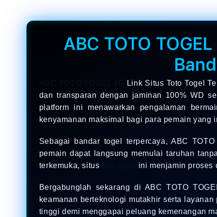
in
modal
ABC TOTO TOGEL 4D
Band
ABC TOTO TOGEL 4D
Link Situs Toto Togel 
dan transparan dengan jaminan 100% WD serta 
platform ini menawarkan pengalaman bermai
kenyamanan maksimal bagi para pemain yang i
Sebagai bandar togel terpercaya, ABC TOTO
pemain dapat langsung memulai taruhan tan
terkemuka, situs
toto togel
ini menjamin proses 
Bergabunglah sekarang di ABC TOTO TOGEL
keamanan berteknologi mutakhir serta layanan 
tinggi demi menggapai peluang kemenangan mak