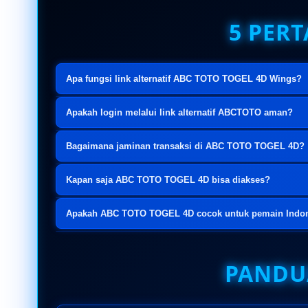
5 PER
Apa fungsi link alternatif ABC TOTO TOGEL 4D Wings?
Link alternatif ABC TOTO TOGEL 4D Wings 
Apakah login melalui link alternatif ABCTOTO aman?
situs Bandar togel online terpercaya saat 
Ya, link alternatif ABCTOTO dirancang den
Bagaimana jaminan transaksi di ABC TOTO TOGEL 4D?
pemain saat login maupun bermain.
ABC TOTO TOGEL 4D memberikan jaminan
Kapan saja ABC TOTO TOGEL 4D bisa diakses?
kenyamanan seluruh pemain.
ABC TOTO TOGEL 4D dapat diakses kapan s
Apakah ABC TOTO TOGEL 4D cocok untuk pemain Indo
maupun mobile.
Ya, ABC TOTO TOGEL 4D sebagai Bandar to
fitur modern, serta layanan terbaik yang 
PANDU