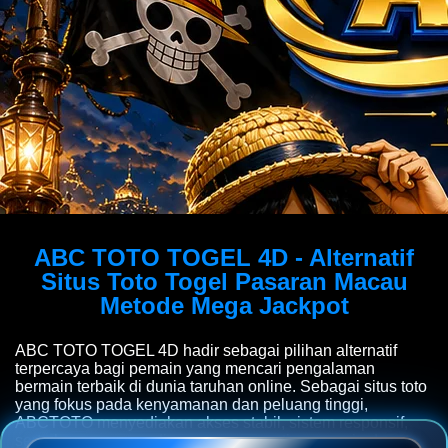
ABC TOTO TOGEL 4D - Alternatif
Situs Toto Togel Pasaran Macau
Metode Mega Jackpot
ABC TOTO TOGEL 4D hadir sebagai pilihan alternatif
terpercaya bagi pemain yang mencari pengalaman
bermain terbaik di dunia taruhan online. Sebagai
situs toto
yang fokus pada kenyamanan dan peluang tinggi,
ABCTOTO menyediakan akses stabil, sistem responsif,
serta layanan yang dirancang agar setiap pemain dapat