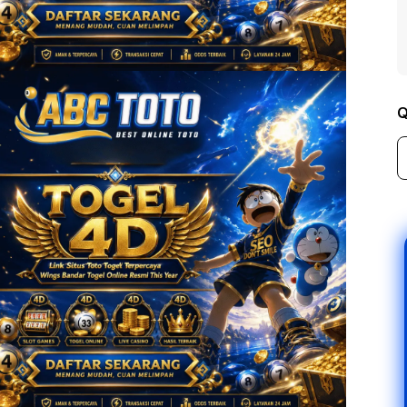
Open
media
5
Q
in
modal