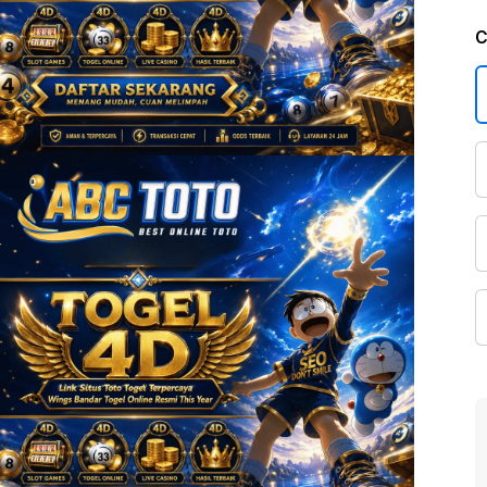
C
Open
media
3
in
modal