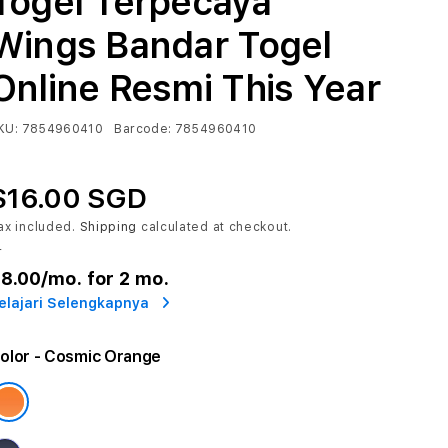
Togel Terpecaya
Wings Bandar Togel
Online Resmi This Year
KU:
7854960410
Barcode:
7854960410
$16.00 SGD
ax included.
Shipping
calculated at checkout.
r
8.00
/mo. for 2 mo.
elajari Selengkapnya
olor
- Cosmic Orange