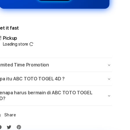
Wings
Wings
Bandar
Bandar
Togel
Togel
Online
Online
Resmi
Resmi
et it fast
This
This
Pickup
Year
Year
Loading store
imited Time Promotion
pa itu ABC TOTO TOGEL 4D ?
enapa harus bermain di ABC TOTO TOGEL
D?
Share