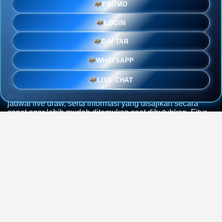
PROMO
menikmati permainan tanpa hambatan pada pasaran
terbaik. Dukungan teknologi modern dan kualitas platform
LOGIN
yang terus ditingkatkan menjadikan ABC TOTO sebagai
referensi utama bagi pengguna yang menginginkan
DAFTAR
informasi hasil yang terorganisir dan mudah diakses.
ABCTOTO menghadirkan akses lengkap ke berbagai
WHATSAPP
pasaran populer seperti Pasaran Macau mulai dari
toto
togel
, 3d, hingga 2d dalam satu platform terintegrasi.
LIVE CHAT
Selain itu, ABC TOTO TOGEL 4D menjadi pusat layanan
yang menghubungkan pemain dengan data result terbaru,
jadwal live draw, serta informasi yang disajikan secara
cepat agar lebih mudah ditemukan saat dibutuhkan. Fitur
kamus erek-erek dan tafsir mimpi yang tersedia membantu
pemain mendapatkan referensi prediksi yang lebih terarah
sebelum memasang taruhan.
Sebagai platform yang mengutamakan pengalaman
bermain, ABC TOTO TOGEL 4D juga menyediakan
berbagai fitur pendukung termasuk dukungan metode
untuk raih mega jackpot dengan fitur modal ringan taruhan
200 perak. Data result disusun secara rapi dan diperbarui
secara berkala sehingga pemain dapat melakukan
pengecekan hasil live draw maupun melihat riwayat
keluaran sebelumnya dengan lebih praktis. Sistem taruhan