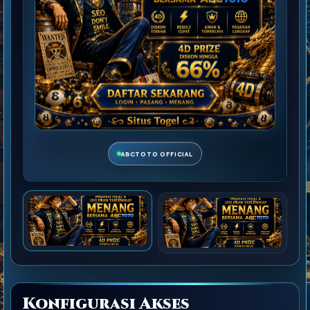
ABCTOTO OFFICIAL
Konfigurasi Akses