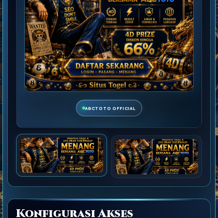
ABCTOTO OFFICIAL
Konfigurasi Akses