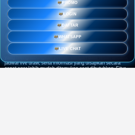
PROMO
menikmati permainan tanpa hambatan pada pasaran
terbaik. Dukungan teknologi modern dan kualitas platform
LOGIN
yang terus ditingkatkan menjadikan ABC TOTO sebagai
referensi utama bagi pengguna yang menginginkan
DAFTAR
informasi hasil yang terorganisir dan mudah diakses.
ABCTOTO menghadirkan akses lengkap ke berbagai
WHATSAPP
pasaran populer seperti Pasaran Macau mulai dari
toto
togel
, 3d, hingga 2d dalam satu platform terintegrasi.
LIVE CHAT
Selain itu, ABC TOTO TOGEL 4D menjadi pusat layanan
yang menghubungkan pemain dengan data result terbaru,
jadwal live draw, serta informasi yang disajikan secara
cepat agar lebih mudah ditemukan saat dibutuhkan. Fitur
kamus erek-erek dan tafsir mimpi yang tersedia membantu
pemain mendapatkan referensi prediksi yang lebih terarah
sebelum memasang taruhan.
Sebagai platform yang mengutamakan pengalaman
bermain, ABC TOTO TOGEL 4D juga menyediakan
berbagai fitur pendukung termasuk dukungan metode
untuk raih mega jackpot dengan fitur modal ringan taruhan
200 perak. Data result disusun secara rapi dan diperbarui
secara berkala sehingga pemain dapat melakukan
pengecekan hasil live draw maupun melihat riwayat
keluaran sebelumnya dengan lebih praktis. Sistem taruhan