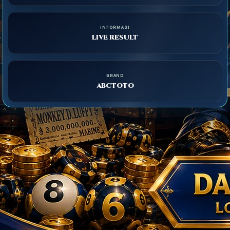
INFORMASI
LIVE RESULT
BRAND
ABCTOTO