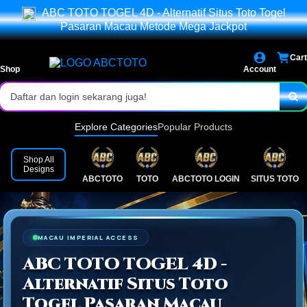
ABC TOTO TOGEL 4D - Alternatif Situs Toto Togel
Pasaran lengkap & result resmi.
Pasaran Macau Metode Mega Jackpot
Bonus menarik setiap hari!
Cart
Daftar dan login sekarang juga!
Shop
Account
Explore Categories
Popular Products
Shop All
Designs
ABCTOTO
TOTO
ABCTOTO LOGIN
SITUS TOTO
MACAU IMPERIAL ACCESS
ABC TOTO TOGEL 4D -
Alternatif Situs Toto
Togel Pasaran Macau