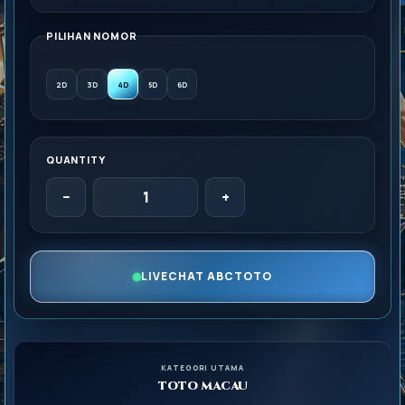
PILIHAN NOMOR
2D
3D
4D
5D
6D
QUANTITY
−
+
LIVECHAT ABCTOTO
KATEGORI UTAMA
TOTO MACAU