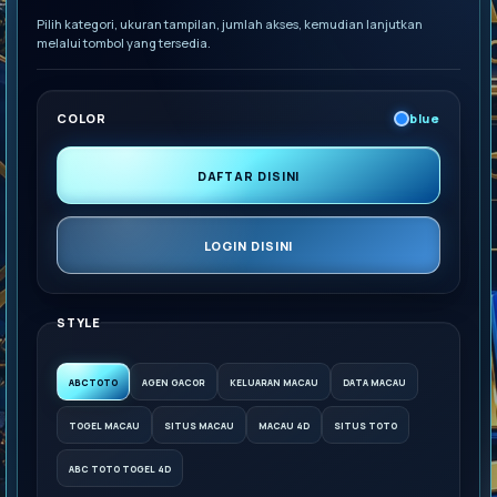
Pilih kategori, ukuran tampilan, jumlah akses, kemudian lanjutkan
melalui tombol yang tersedia.
COLOR
blue
DAFTAR DISINI
LOGIN DISINI
STYLE
ABCTOTO
AGEN GACOR
KELUARAN MACAU
DATA MACAU
TOGEL MACAU
SITUS MACAU
MACAU 4D
SITUS TOTO
ABC TOTO TOGEL 4D