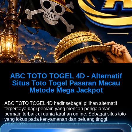
ABC TOTO TOGEL 4D - Alternatif
Situs Toto Togel Pasaran Macau
Metode Mega Jackpot
ABC TOTO TOGEL 4D hadir sebagai pilihan alternatif
terpercaya bagi pemain yang mencari pengalaman
bermain terbaik di dunia taruhan online. Sebagai
situs toto
yang fokus pada kenyamanan dan peluang tinggi,
ABCTOTO menyediakan akses stabil, sistem responsif,
serta layanan yang dirancang agar setiap pemain dapat