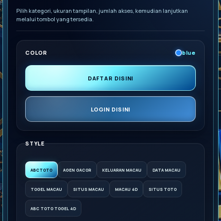
Pilih kategori, ukuran tampilan, jumlah akses, kemudian lanjutkan
melalui tombol yang tersedia.
COLOR
blue
DAFTAR DISINI
LOGIN DISINI
STYLE
ABCTOTO
AGEN GACOR
KELUARAN MACAU
DATA MACAU
TOGEL MACAU
SITUS MACAU
MACAU 4D
SITUS TOTO
ABC TOTO TOGEL 4D