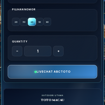
PILIHAN NOMOR
2D
3D
4D
5D
6D
QUANTITY
−
+
LIVECHAT ABCTOTO
KATEGORI UTAMA
TOTO MACAU