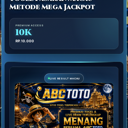
Metode Mega Jackpot
PREMIUM ACCESS
10K
RP. 10.000
LIVE RESULT MACAU