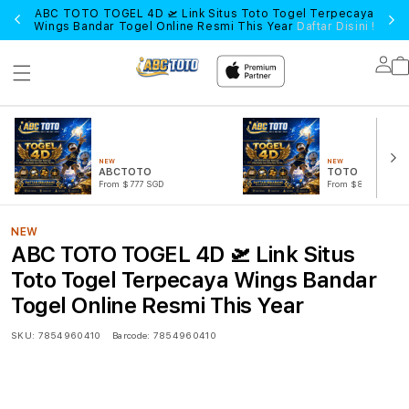
ABC TOTO TOGEL 4D 🛫 Link Situs Toto Togel Terpecaya
Lo
Wings Bandar Togel Online Resmi This Year
Daftar Disini !
Lo
in
NEW
NEW
ABCTOTO
TOTO TOGEL
From $777 SGD
From $888 SGD
NEW
ABC TOTO TOGEL 4D 🛫 Link Situs
Toto Togel Terpecaya Wings Bandar
Togel Online Resmi This Year
SKU:
7854960410
Barcode:
7854960410