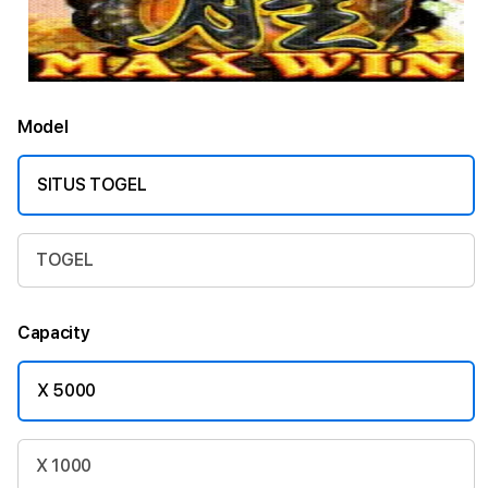
Model
SITUS TOGEL
TOGEL
Capacity
X 5000
X 1000