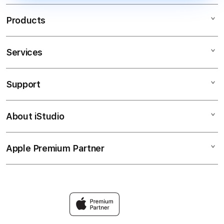
Products
Services
ABC TOTO TOGEL 4D
TOTO TOGEL
Support
AppleCare+
SITUS TOGEL
Corporate
SITUS TOTO
About iStudio
My Account
SITUS TOTO
Bandar TOGEL
Collection & Delivery
Elush Service Provider
TOGEL
Apple Premium Partner
About Us
Returns & Exchanges
Financing Options
TOTO TOGEL 4D
Find an iStudio near you
Contact Us
Trade-in
TOTO
Why Shop at iStudio
FAQ
Traveller’s Reservation
Elush Corporate Website
Privacy Policy